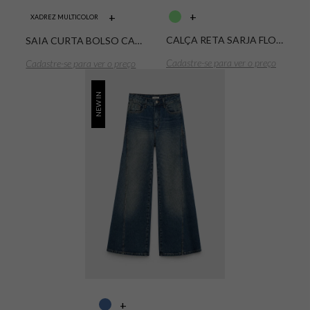
+
+
XADREZ MULTICOLOR
CALÇA RETA SARJA FLORAL
SAIA CURTA BOLSO CARGO SARJA XADREZ
Cadastre-se para ver o preço
Cadastre-se para ver o preço
NEW IN
+