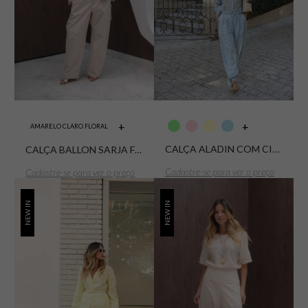
+
+
AMARELO CLARO FLORAL
CALÇA ALADIN COM CINTO ZITA
CALÇA BALLON SARJA FLORES
Cadastre-se para ver o preço
Cadastre-se para ver o preço
NEW IN
NEW IN