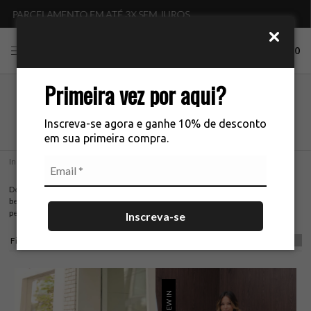
PEDIDO MÍNIMO DE 12 PEÇAS
0
Primeira vez por aqui?
PARTE DE BAIXO
Inscreva-se agora e ganhe 10% de desconto
em sua primeira compra.
Início
PARTE DE BAIXO
Descubra as Partes de Baixo Femininas da La Chocolê: calças, shorts, saias e
bermudas no atacado para lojistas que buscam moda premium, caimento
perfeito e estilo sofisticado.
Inscreva-se
Filtros
NEW IN