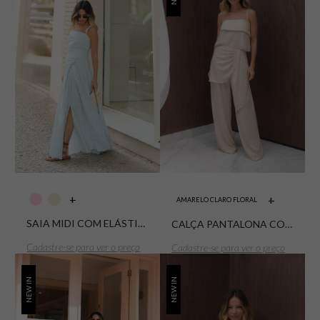
+
+
AMARELO CLARO FLORAL
SAIA MIDI COM ELÁSTICO COSTAS E AMARRAÇÃO FRONTAL VOIL
CALÇA PANTALONA COM PREGAS E FAIXA LATERAL CREPE ESTAMPADO
Cadastre-se para ver o preço
Cadastre-se para ver o preço
NEW IN
NEW IN