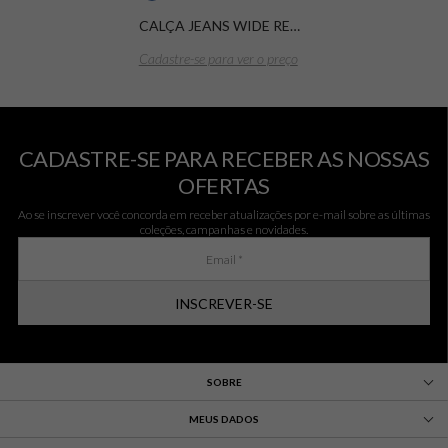
CALÇA JEANS WIDE RECORTE
Cadastre-se para ver o preço
CADASTRE-SE PARA RECEBER AS NOSSAS
OFERTAS
Ao se inscrever você concorda em receber atualizações por e-mail sobre as últimas
coleções, campanhas e novidades.
INSCREVER-SE
SOBRE
MEUS DADOS