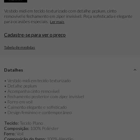
Vestido midi em tecido texturizado com detalhe peplum, cinto
removível e fechamento em zíper invisível. Peça sofisticada e elegante
para ocasiões especiais.
Ler mais
Cadastre-se para ver o preço
Tabela de medidas
Datalhes
• Vestido midi em tecido texturizado
• Detalhe peplum
• Acompanha cinto removível
• Fechamento posterior com zíper invisível
• Forro em voil
• Caimento elegante e sofisticado
• Design feminino e contemporâneo
Tecido:
Tecido Plano
Composição:
100% Poliéster
Forro:
Voil
Composição do forro:
100% Algodão