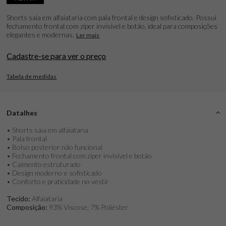
Shorts saia em alfaiataria com pala frontal e design sofisticado. Possui
fechamento frontal com zíper invisível e botão, ideal para composições
elegantes e modernas.
Ler mais
Cadastre-se para ver o preço
Tabela de medidas
Datalhes
• Shorts saia em alfaiataria
• Pala frontal
• Bolso posterior não funcional
• Fechamento frontal com zíper invisível e botão
• Caimento estruturado
• Design moderno e sofisticado
• Conforto e praticidade no vestir
Tecido:
Alfaiataria
Composição:
93% Viscose; 7% Poliéster