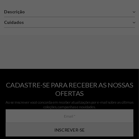
Descrição
Cuidados
CADASTRE-SE PARA RECEBER AS NOSSAS
OFERTAS
Ao se inscrever você concorda em receber atualizações por e-mail sobre as últimas
coleções, campanhas e novidades.
INSCREVER-SE