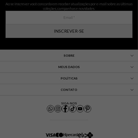
Ao se inscrever você concorda em receber atualizações por e-mail sobre as últimas
coleções, campanhas e novidades.
INSCREVER-SE
SOBRE
MEUS DADOS
POLÍTICAS
CONTATO
SIGA-NOS