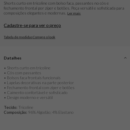
Shorts curto em tricoline com bolso faca, passantes no cós e
fechamento frontal por zíper e botões. Peça versátil e sofisticada para
composições elegantes e modernas.
Ler mais
Cadastre-se para ver o preço
Tabela de medidas
Compre o look
Datalhes
• Shorts curto em tricoline
• Cós com passantes
• Bolsos faca frontais funcionais
• Lapelas decorativas na parte posterior
• Fechamento frontal com zíper e botões
• Caimento confortável e sofisticado
• Design moderno e versátil
Tecido:
Tricoline
Composição:
96% Algodão; 4% Elastano