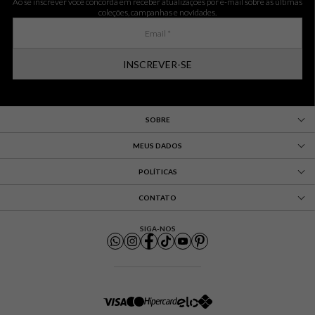
Ao se inscrever você concorda em receber atualizações por e-mail sobre as últimas
coleções, campanhas e novidades.
INSCREVER-SE
SOBRE
MEUS DADOS
POLÍTICAS
CONTATO
SIGA-NOS