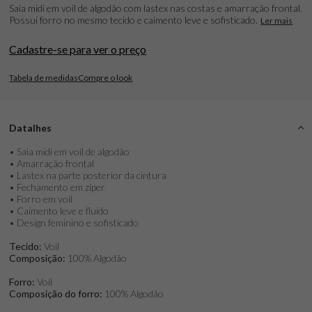
Saia midi em voil de algodão com lastex nas costas e amarração frontal.
Possui forro no mesmo tecido e caimento leve e sofisticado.
Ler mais
Cadastre-se para ver o preço
Tabela de medidas
Compre o look
Datalhes
• Saia midi em voil de algodão
• Amarração frontal
• Lastex na parte posterior da cintura
• Fechamento em zíper
• Forro em voil
• Caimento leve e fluido
• Design feminino e sofisticado
Tecido:
Voil
Composição:
100% Algodão
Forro:
Voil
Composição do forro:
100% Algodão