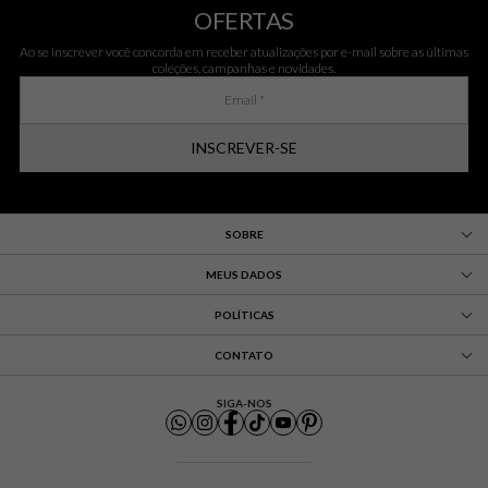
OFERTAS
Ao se inscrever você concorda em receber atualizações por e-mail sobre as últimas
coleções, campanhas e novidades.
INSCREVER-SE
SOBRE
MEUS DADOS
POLÍTICAS
CONTATO
SIGA-NOS