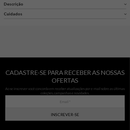
Descrição
Cuidados
CADASTRE-SE PARA RECEBER AS NOSSAS
OFERTAS
Ao se inscrever você concorda em receber atualizações por e-mail sobre as últimas
coleções, campanhas e novidades.
INSCREVER-SE