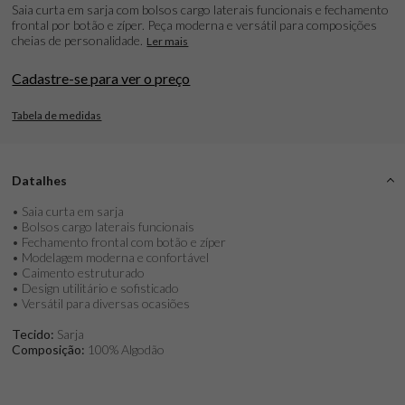
Saia curta em sarja com bolsos cargo laterais funcionais e fechamento
frontal por botão e zíper. Peça moderna e versátil para composições
cheias de personalidade.
Ler mais
Cadastre-se para ver o preço
Tabela de medidas
Datalhes
• Saia curta em sarja
• Bolsos cargo laterais funcionais
• Fechamento frontal com botão e zíper
• Modelagem moderna e confortável
• Caimento estruturado
• Design utilitário e sofisticado
• Versátil para diversas ocasiões
Tecido:
Sarja
Composição:
100% Algodão