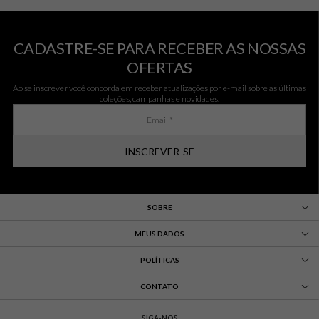
CADASTRE-SE PARA RECEBER AS NOSSAS
OFERTAS
Ao se inscrever você concorda em receber atualizações por e-mail sobre as últimas
coleções, campanhas e novidades.
INSCREVER-SE
SOBRE
MEUS DADOS
POLÍTICAS
CONTATO
SIGA-NOS