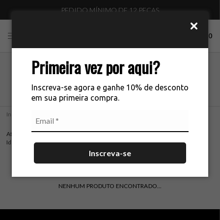
PEDIDO MÍNIMO DE 12 PEÇAS
0
Primeira vez por aqui?
CONJUNTOS
Inscreva-se agora e ganhe 10% de desconto
em sua primeira compra.
Início
CONJUNTOS
Atacado de conjuntos femininos com tecidos nobres e acabamento perfeito.
Ideal para lojas que buscam peças elegantes e modernas.
Inscreva-se
NENHUM PRODUTO ENCONTRADO...