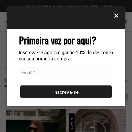
ENVIO PARA TODO TERRITÓRIO NACIONAL
0
Primeira vez por aqui?
CASACOS
Inscreva-se agora e ganhe 10% de desconto
em sua primeira compra.
Início
CASACOS
Compre camisas femininas no atacado direto da La Chocolê. Design refinado e
qualidade premium para revender com exclusividade.
Inscreva-se
Filtros
NEW IN