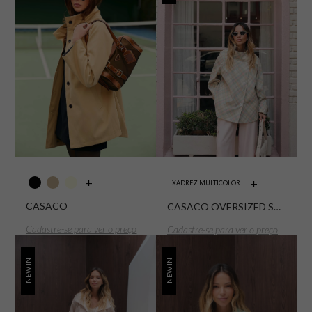
+
+
XADREZ MULTICOLOR
CASACO
CASACO OVERSIZED SARJA CARGO XADREZ
Cadastre-se para ver o preço
Cadastre-se para ver o preço
NEW IN
NEW IN