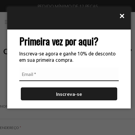
PEDIDO MÍNIMO DE 12 PEÇAS
0
Primeira vez por aqui?
QUER TRABALHAR NA LA CHOCOLÊ?
Inscreva-se agora e ganhe 10% de desconto
em sua primeira compra.
Para se candidatar a uma vaga por favor preencha o
formulário abaixo:
Inscreva-se
NOME COMPLETO
*
ENDEREÇO
*