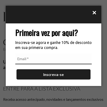
Primeira vez por aqui?
COMING SOON...
Inscreva-se agora e ganhe 10% de desconto
em sua primeira compra.
Em breve.
Uma nova experiência icônica La Chocolê para o
atacado.
Inscreva-se
ENTRE PARA A LISTA EXCLUSIVA
Receba acesso antecipado, novidades e lançamentos exclusivos