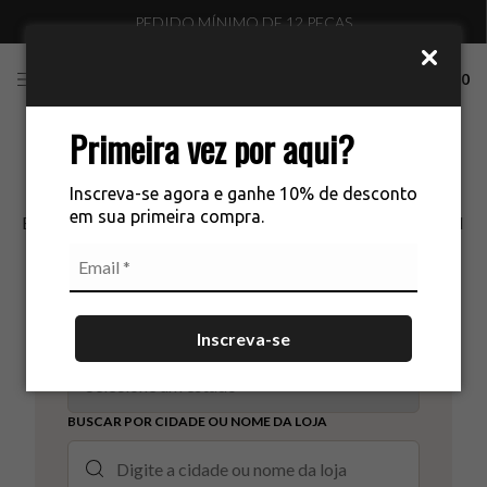
PEDIDO MÍNIMO DE 12 PEÇAS
0
Primeira vez por aqui?
Revendedores
Inscreva-se agora e ganhe 10% de desconto
em sua primeira compra.
Encontre revendedores oficiais La Chocolê em todo o Brasil
e compre com confiança e segurança.
Inscreva-se
FILTRAR POR ESTADO
BUSCAR POR CIDADE OU NOME DA LOJA