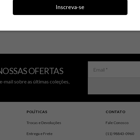
, entre em contato com nossa equipe pelo WhatsApp: 11 9884
Inscreva-se
 17h30
NOSSAS OFERTAS
e-mail sobre as últimas coleções,
POLÍTICAS
CONTATO
Trocas e Devoluções
Fale Conosco
Entrega e Frete
(11) 98843-0960