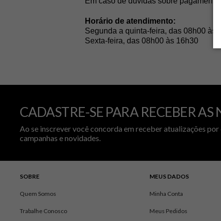
Em caso de dúvidas sobre pagamentos
Horário de atendimento:
Segunda a quinta-feira, das 08h00 às
Sexta-feira, das 08h00 às 16h30
CADASTRE-SE PARA RECEBER AS 
Ao se inscrever você concorda em receber atualizações por 
campanhas e novidades.
SOBRE
MEUS DADOS
Quem Somos
Minha Conta
Trabalhe Conosco
Meus Pedidos