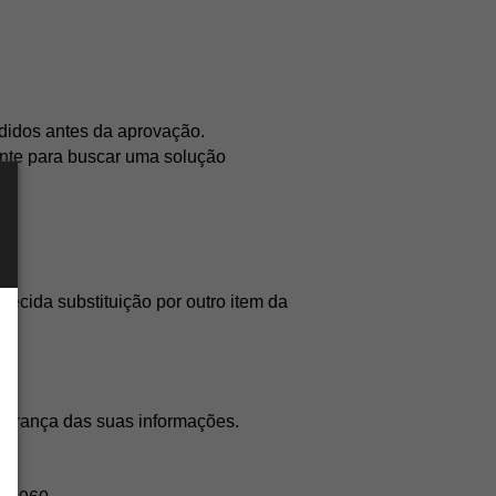
edidos antes da aprovação.
nte para buscar uma solução 
ecida substituição por outro item da 
egurança das suas informações.