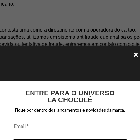
ncário.
 contesta uma compra diretamente com a operadora do cartão.
 transações, utilizamos um sistema antifraude que analisa os p
evida ou tentativa de fraude, entraremos em contato com o clie
os nem reembolsos de valores pagos.
ossa Política de Trocas. Em caso de troca por defeito, será ofer
ENTRE PARA O UNIVERSO
ade em loja.
LA CHOCOLÊ
Fique por dentro dos lançamentos e novidades da marca.
o site são protegidas por criptografia SSL, garantindo total s
 após a finalização da compra.