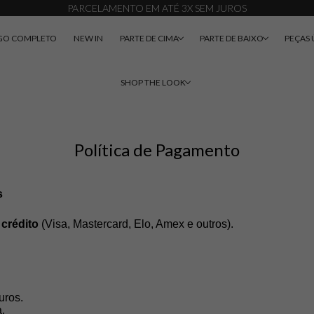
PARCELAMENTO EM ATÉ 3X SEM JUROS
GO COMPLETO
NEW IN
PARTE DE CIMA
PARTE DE BAIXO
PEÇAS 
SHOP THE LOOK
Política de Pagamento
s
 crédito
 (Visa, Mastercard, Elo, Amex e outros).
uros.
.