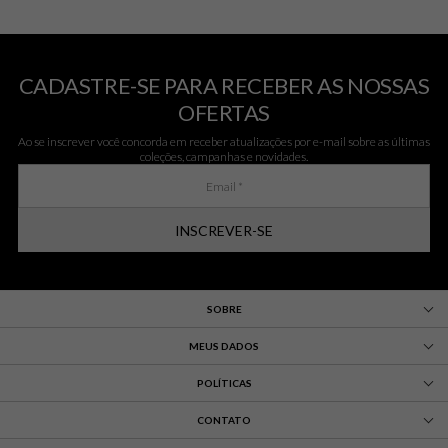
CADASTRE-SE PARA RECEBER AS NOSSAS
OFERTAS
Ao se inscrever você concorda em receber atualizações por e-mail sobre as últimas
coleções, campanhas e novidades.
INSCREVER-SE
SOBRE
MEUS DADOS
POLÍTICAS
CONTATO