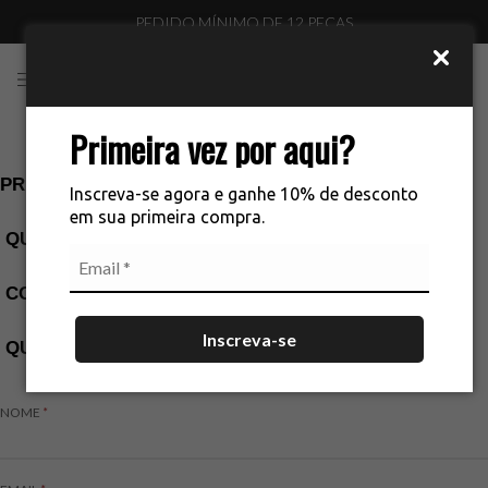
PEDIDO MÍNIMO DE 12 PEÇAS
0
Primeira vez por aqui?
PREENCHA OS SEUS DADOS
Inscreva-se agora e ganhe 10% de desconto
em sua primeira compra.
 QUE ENTRAREMOS EM
 CONTATO ASSIM
Inscreva-se
 QUE POSSÍVEL
NOME
*