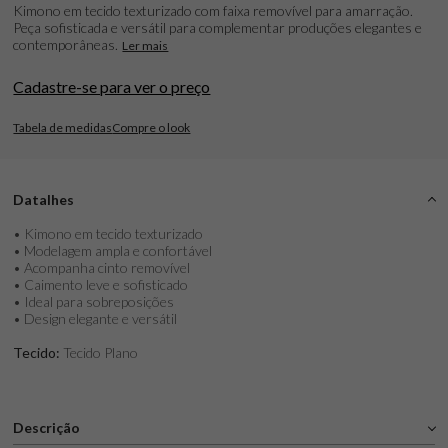
Kimono em tecido texturizado com faixa removível para amarração.
Peça sofisticada e versátil para complementar produções elegantes e
contemporâneas.
Ler mais
Cadastre-se para ver o preço
Tabela de medidas
Compre o look
Datalhes
• Kimono em tecido texturizado
• Modelagem ampla e confortável
• Acompanha cinto removível
• Caimento leve e sofisticado
• Ideal para sobreposições
• Design elegante e versátil
Tecido:
Tecido Plano
Descrição