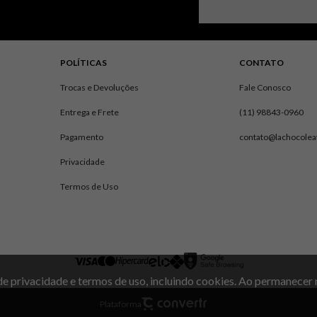
POLÍTICAS
CONTATO
Trocas e Devoluções
Fale Conosco
Entrega e Frete
(11) 98843-0960
Pagamento
contato@lachocole
Privacidade
Termos de Uso
 de privacidade e termos de uso, incluindo cookies. Ao permanece
1
Plataforma