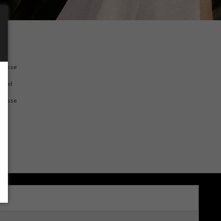
ndisse 
 vel 
ndisse 