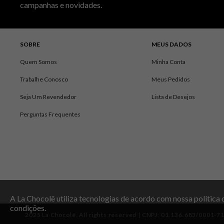
campanhas e novidades.
SOBRE
MEUS DADOS
Quem Somos
Minha Conta
Trabalhe Conosco
Meus Pedidos
Seja Um Revendedor
Lista de Desejos
Perguntas Frequentes
A La Chocolê utiliza tecnologias de acordo com nossa política
condições.
2025 La Chocolê. All rights reserved | CNPJ: 01.136.683/0001-7