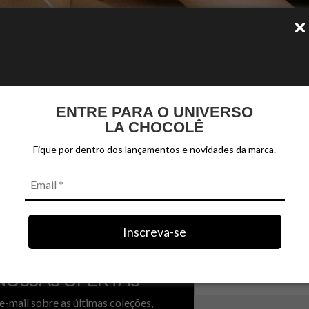
issim libero vel vulputate. Suspendisse fermentum vestibulum enim id gravida. Suspe
ipiscing elit. Aenean finibus dignissim libero vel vulputate. Suspendisse fermentum 
ENTRE PARA O UNIVERSO
orem ipsum dolor sit amet, consectetur adipiscing elit. Aenean finibus dignissim libero
LA CHOCOLÊ
rnare ligula sed molestie cursus.
issim libero vel vulputate. Suspendisse fermentum vestibulum enim id gravida. Suspe
Fique por dentro dos lançamentos e novidades da marca.
ipiscing elit. Aenean finibus dignissim libero vel vulputate. Suspendisse fermentum 
NENHUM PRODUTO ENCONTRADO...
Inscreva-se
NOSSAS OFERTAS
e-mail sobre as últimas coleções,