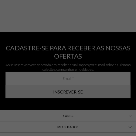
CADASTRE-SE PARA RECEBER AS NOSSAS
OFERTAS
Ao se inscrever você concorda em receber atualizações por e-mail sobre as últimas
coleções, campanhas e novidades.
INSCREVER-SE
SOBRE
MEUS DADOS