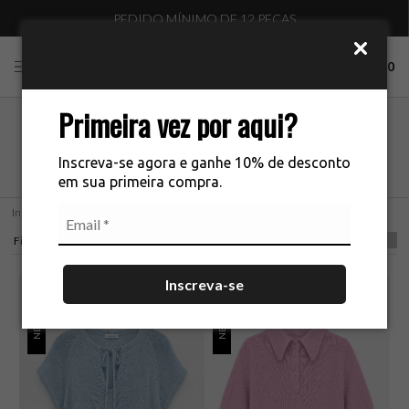
PEDIDO MÍNIMO DE 12 PEÇAS
ENV
0
Primeira vez por aqui?
CATÁLOGO COMPLETO
Inscreva-se agora e ganhe 10% de desconto
em sua primeira compra.
Início
CATÁLOGO COMPLETO
Filtros
Inscreva-se
NEW IN
NEW IN