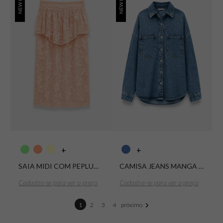
NEW IN
NEW IN
+
+
SAIA MIDI COM PEPLUM RENDA FLORAL
CAMISA JEANS MANGA LONGA 1826 LAVAGEM CLARA
Cadastre-se para ver o preço
Cadastre-se para ver o preço
1
2
3
4