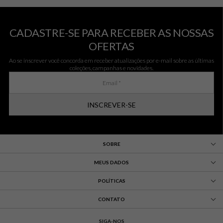
CADASTRE-SE PARA RECEBER AS NOSSAS
OFERTAS
Ao se inscrever você concorda em receber atualizações por e-mail sobre as últimas
coleções, campanhas e novidades.
INSCREVER-SE
SOBRE
MEUS DADOS
POLÍTICAS
CONTATO
SIGA-NOS