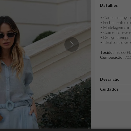
Datalhes
• Camisa manga l
• Fechamento fro
• Modelagem confo
• Caimento leve e
• Design atempora
• Ideal para dive
Tecido:
Tecido Pl
Composição:
70,3
Descrição
Cuidados