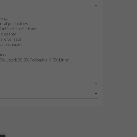
onga
ntal por botões
rtável e sofisticada
 elegante
l e versátil
rsas ocasiões
ano
% Liocel; 20,5% Poliamida; 9,5% Linho