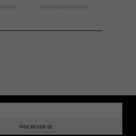
er o preço
Cadastre-se para ver o preço
INSCREVER-SE