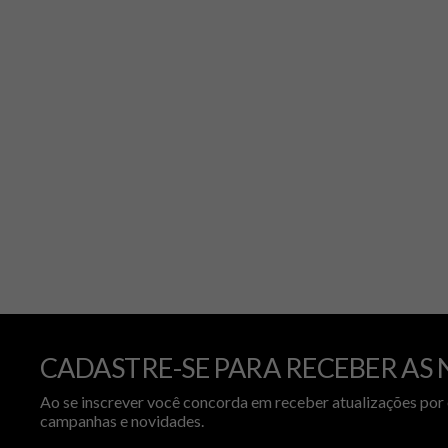
CADASTRE-SE PARA RECEBER AS 
Ao se inscrever você concorda em receber atualizações por 
campanhas e novidades.