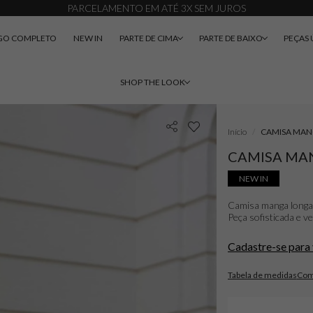
PARCELAMENTO EM ATÉ 3X SEM JUROS
GO COMPLETO
NEW IN
PARTE DE CIMA
PARTE DE BAIXO
PEÇAS 
SHOP THE LOOK
Início
CAMISA MAN
CAMISA MA
NEW IN
Camisa manga longa 
Peça sofisticada e v
Cadastre-se para 
Tabela de medidas
Com