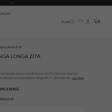
PEDIDO MÍNIMO DE 12 PEÇAS
ÚNICAS
0
GA LONGA ZITA
NGA LONGA ZITA
em tecido plano com fechamento frontal por botões.
ersátil para composições elegantes e atemporais.
Ler mais
ver o preço
pre o look