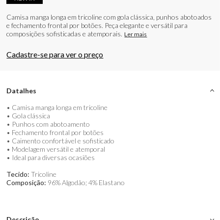
Camisa manga longa em tricoline com gola clássica, punhos abotoados
e fechamento frontal por botões. Peça elegante e versátil para
composições sofisticadas e atemporais.
Ler mais
Cadastre-se para ver o preço
Datalhes
• Camisa manga longa em tricoline
• Gola clássica
• Punhos com abotoamento
• Fechamento frontal por botões
• Caimento confortável e sofisticado
• Modelagem versátil e atemporal
• Ideal para diversas ocasiões
Tecido:
Tricoline
Composição:
96% Algodão; 4% Elastano
Descrição