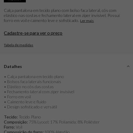
Calça pantalona em tecido plano com bolso faca lateral, cós com
elástico nas costas e fechamento lateral em zíper invisível. Possui
forro em voil e caimento leve e sofisticado.
Ler mais
Cadastre-se para ver o preço
Tabela de medidas
Datalhes
• Calça pantalona em tecido plano
• Bolsos faca laterais funcionais
• Elástico no cós das costas
• Fechamento lateral com zíper invisível
• Forro em voil
• Caimento leve e fluido
• Design sofisticado e versátil
Tecido:
Tecido Plano
Composição:
75% Lyocel; 17% Poliamida; 8% Poliéster
Forro:
Voil
Composição do forro:
100% Algodão