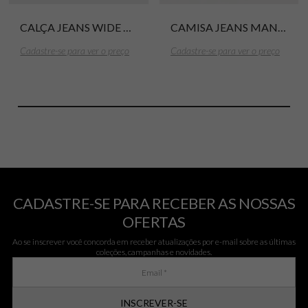
CALÇA JEANS WIDE RECORTE
CAMISA JEANS MANGA LONGA
Cadastre-se para ver o preço
Cadastre-se para ver o preço
CADASTRE-SE PARA RECEBER AS NOSSAS
OFERTAS
Ao se inscrever você concorda em receber atualizações por e-mail sobre as últimas
coleções, campanhas e novidades.
INSCREVER-SE