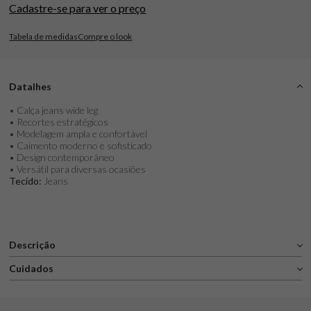
Cadastre-se para ver o preço
Tabela de medidas
Compre o look
Datalhes
• Calça jeans wide leg
• Recortes estratégicos
• Modelagem ampla e confortável
• Caimento moderno e sofisticado
• Design contemporâneo
• Versátil para diversas ocasiões
Tecido:
Jeans
Descrição
Cuidados