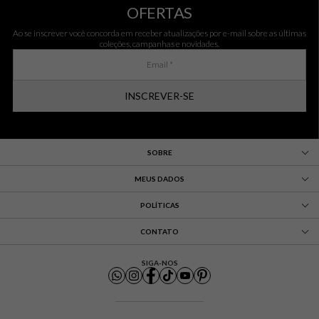
OFERTAS
Ao se inscrever você concorda em receber atualizações por e-mail sobre as últimas
coleções, campanhas e novidades.
INSCREVER-SE
SOBRE
MEUS DADOS
POLÍTICAS
CONTATO
SIGA-NOS