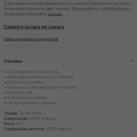
Calça aladim em tecido plano com forro em voil, elástico nos punhos e
fechamento lateral em zíper invisível. Peça moderna e sofisticada para
composições elegantes.
Ler mais
Cadastre-se para ver o preço
Tabela de medidas
Compre o look
Datalhes
• Calça aladim em tecido plano
• Modelagem confortável e sofisticada
• Elástico nos punhos
• Fechamento lateral com zíper invisível
• Forro em voil
• Caimento leve e fluido
• Design moderno e elegante
Tecido:
Tecido Plano
Composição:
100% Poliéster
Forro:
Voil
Composição do forro:
100% Algodão