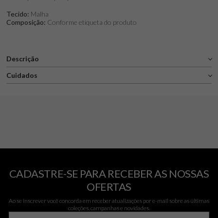
Tecido:
Malha
Composição:
Conforme etiqueta do produto
Descrição
Cuidados
CADASTRE-SE PARA RECEBER AS NOSSAS
OFERTAS
Ao se inscrever você concorda em receber atualizações por e-mail sobre as últimas
coleções, campanhas e novidades.