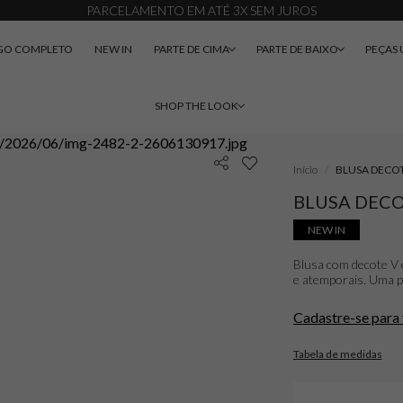
PARCELAMENTO EM ATÉ 3X SEM JUROS
GO COMPLETO
NEW IN
PARTE DE CIMA
PARTE DE BAIXO
PEÇAS 
SHOP THE LOOK
Início
BLUSA DECOT
BLUSA DECO
NEW IN
Blusa com decote V 
e atemporais. Uma pe
Cadastre-se para 
Tabela de medidas