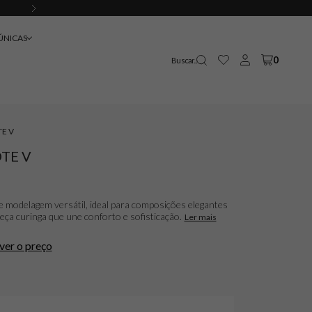
PEDIDO MÍNIMO DE 12 PEÇAS
ÚNICAS
0
E V
TE V
e modelagem versátil, ideal para composições elegantes
ça curinga que une conforto e sofisticação.
Ler mais
ver o preço