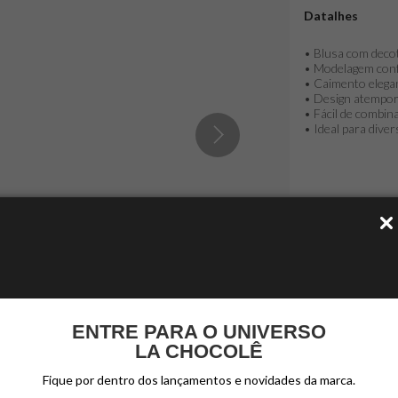
Datalhes
• Blusa com deco
• Modelagem conf
• Caimento elega
• Design atempora
• Fácil de combin
• Ideal para dive
Descrição
Cuidados
ENTRE PARA O UNIVERSO
LA CHOCOLÊ
Fique por dentro dos lançamentos e novidades da marca.