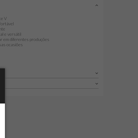
te V
ortável
nte
l e versátil
ar em diferentes produções
rsas ocasiões