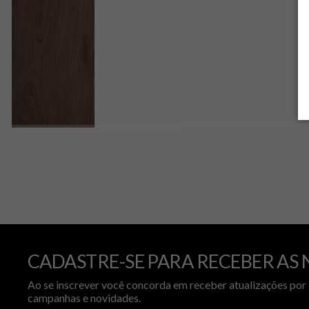
CADASTRE-SE PARA RECEBER AS 
Ao se inscrever você concorda em receber atualizações por 
campanhas e novidades.