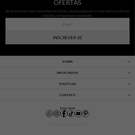
OFERTAS
Ao se inscrever você concorda em receber atualizações por e-mail sobre as últimas
coleções, campanhas e novidades.
INSCREVER-SE
SOBRE
MEUS DADOS
POLÍTICAS
CONTATO
SIGA-NOS