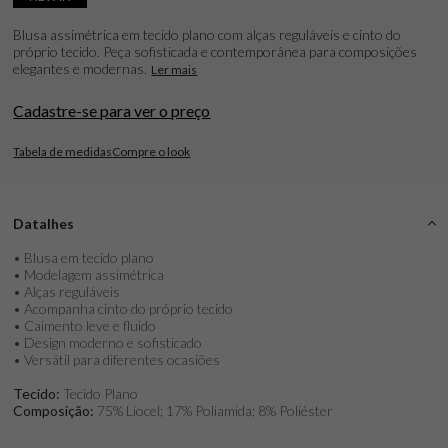
Blusa assimétrica em tecido plano com alças reguláveis e cinto do
próprio tecido. Peça sofisticada e contemporânea para composições
elegantes e modernas.
Ler mais
Cadastre-se para ver o preço
Tabela de medidas
Compre o look
Datalhes
• Blusa em tecido plano
• Modelagem assimétrica
• Alças reguláveis
• Acompanha cinto do próprio tecido
• Caimento leve e fluido
• Design moderno e sofisticado
• Versátil para diferentes ocasiões
Tecido:
Tecido Plano
Composição:
75% Liocel; 17% Poliamida; 8% Poliéster