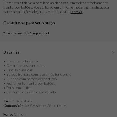
Blazer em alfaiataria com lapelas clássicas, ombreiras e fechamento
frontal por botões. Possui forro em chiffon e modelagem sofisticada
para composições elegantes e atemporais.
Ler mais
Cadastre-se para ver o preço
Tabela de medidas
Compre o look
Datalhes
• Blazer em alfaiataria
• Ombreiras estruturadas
• Lapelas clássicas
• Bolsos frontais com lapela não funcionais
• Punhos com botões decorativos
• Fechamento frontal por botões
• Forro em chiffon
• Caimento elegante e sofisticado
Tecido:
Alfaiataria
Composição:
93% Viscose; 7% Poliéster
Forro:
Chiffon